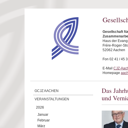
Direkt zum Inhalt
Gesellsc
Gesellschaft fü
Zusammenarbei
Haus der Evang.
Frére-Roger-Str
52062 Aachen
Fon 02 41 / 45 
E-Mail
CJZ-Aach
Homepage
aach
Das Jahrh
GCJZ AACHEN
und Verni
VERANSTALTUNGEN
2026
Januar
Februar
März