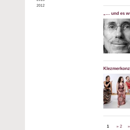
2012
„… und es wu
Klezmerkonz
Seiten
1
2