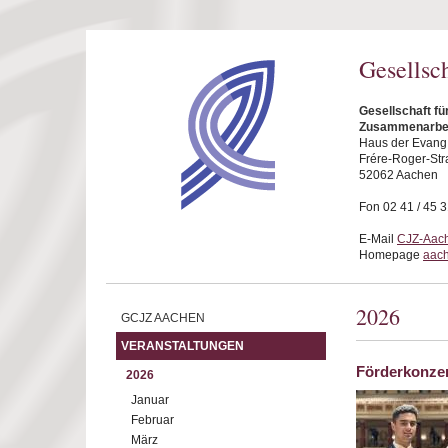
Direkt zum Inhalt
Gesellsc
Gesellschaft fü
Zusammenarbei
Haus der Evang.
Frére-Roger-Str
52062 Aachen
Fon 02 41 / 45 
E-Mail
CJZ-Aach
Homepage
aach
2026
GCJZ AACHEN
VERANSTALTUNGEN
Förderkonze
2026
Januar
Februar
März