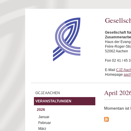
Direkt zum Inhalt
Gesellsc
Gesellschaft fü
Zusammenarbei
Haus der Evang.
Frére-Roger-Str
52062 Aachen
Fon 02 41 / 45 
E-Mail
CJZ-Aach
Homepage
aach
April 202
GCJZ AACHEN
VERANSTALTUNGEN
Momentan ist ke
2026
Januar
Februar
März