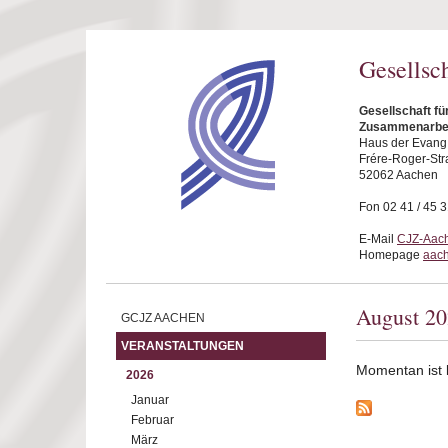
Direkt zum Inhalt
Gesellsc
Gesellschaft fü
Zusammenarbei
Haus der Evang.
Frére-Roger-Str
52062 Aachen
Fon 02 41 / 45 
E-Mail
CJZ-Aach
Homepage
aach
August 2
GCJZ AACHEN
VERANSTALTUNGEN
Momentan ist ke
2026
Januar
Februar
März