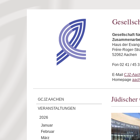
Direkt zum Inhalt
Gesellsc
Gesellschaft fü
Zusammenarbei
Haus der Evang.
Frére-Roger-Str
52062 Aachen
Fon 02 41 / 45 
E-Mail
CJZ-Aach
Homepage
aach
Jüdischer 
GCJZ AACHEN
VERANSTALTUNGEN
2026
Januar
Februar
März