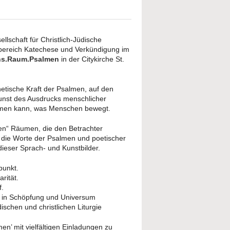
lschaft für Christlich-Jüdische
hbereich Katechese und Verkündigung im
ns.Raum.Psalmen
in der Citykirche St.
etische Kraft der Psalmen, auf den
Kunst des Ausdrucks menschlicher
kommen kann, was Menschen bewegt.
en“ Räumen, die den Betrachter
, die Worte der Psalmen und poetischer
ieser Sprach- und Kunstbilder.
punkt.
rität.
f.
k in Schöpfung und Universum
schen und christlichen Liturgie
’ mit vielfältigen Einladungen zu