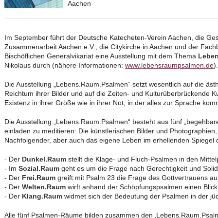
Aachen
Im September führt der Deutsche Katecheten-Verein Aachen, die Gesel
Zusammenarbeit Aachen e.V., die Citykirche in Aachen und der Fac
Bischöflichen Generalvikariat eine Ausstellung mit dem Thema
Lebe
Nikolaus durch (nähere Informationen:
www.lebensraumpsalmen.de
).
Die Ausstellung „Lebens.Raum.Psalmen“ setzt wesentlich auf die ästh
Reichtum ihrer Bilder und auf die Zeiten- und Kulturüberbrückende 
Existenz in ihrer Größe wie in ihrer Not, in der alles zur Sprache 
Die Ausstellung „Lebens.Raum.Psalmen“ besteht aus fünf „begehbar
einladen zu meditieren: Die künstlerischen Bilder und Photographien
Nachfolgender, aber auch das eigene Leben im erhellenden Spiegel d
- Der
Dunkel.Raum
stellt die Klage- und Fluch-Psalmen in den Mittel
- Im
Sozial.Raum
geht es um die Frage nach Gerechtigkeit und Solida
- Der
Frei.Raum
greift mit Psalm 23 die Frage des Gottvertrauens au
- Der
Welten.Raum
wirft anhand der Schöpfungspsalmen einen Blic
- Der
Klang.Raum
widmet sich der Bedeutung der Psalmen in der jüdi
Alle fünf Psalmen-Räume bilden zusammen den ‚Lebens.Raum.Psalmen