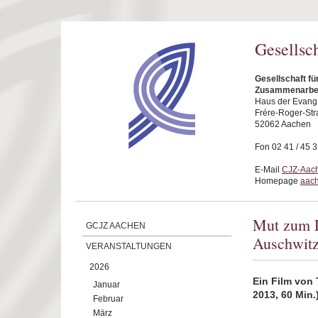
Direkt zum Inhalt
Gesellsc
Gesellschaft fü
Zusammenarbei
Haus der Evang.
Frére-Roger-Str
52062 Aachen
Fon 02 41 / 45 
E-Mail
CJZ-Aach
Homepage
aach
Mut zum L
GCJZ AACHEN
Auschwit
VERANSTALTUNGEN
2026
Ein Film von
Januar
2013, 60 Min.
Februar
März