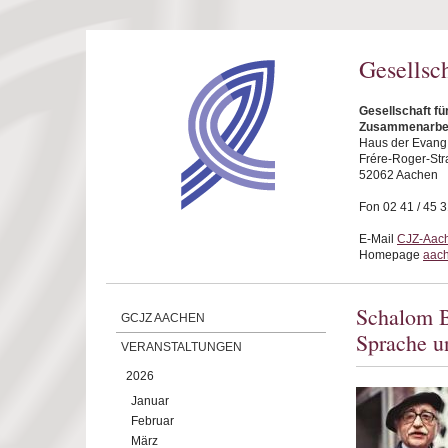
Direkt zum Inhalt
Gesellsc
Gesellschaft fü
Zusammenarbei
Haus der Evang.
Frére-Roger-Str
52062 Aachen
Fon 02 41 / 45 
E-Mail
CJZ-Aach
Homepage
aach
Schalom B
GCJZ AACHEN
Sprache u
VERANSTALTUNGEN
2026
Januar
Februar
März