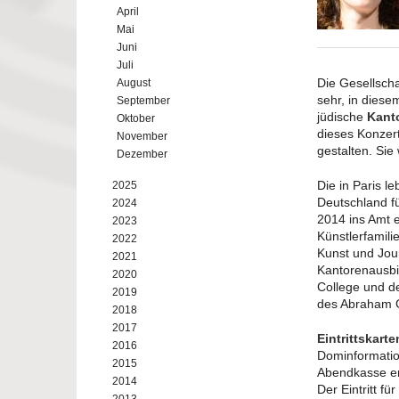
April
Mai
Juni
Juli
Die Gesellscha
August
sehr, in dies
September
jüdische
Kanto
Oktober
dieses Konzer
November
gestalten. Sie
Dezember
Die in Paris l
2025
Deutschland f
2024
2014 ins Amt e
2023
Künstlerfamili
2022
Kunst und Jou
2021
Kantorenausbi
2020
College und de
2019
des Abraham Ge
2018
2017
Eintrittskart
2016
Dominformation
2015
Abendkasse erh
2014
Der Eintritt fü