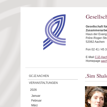
Direkt zum Inhalt
Gesellsc
Gesellschaft fü
Zusammenarbei
Haus der Evang.
Frére-Roger-Str
52062 Aachen
Fon 02 41 / 45 
E-Mail
CJZ-Aach
Homepage
aach
‚Sim Shal
GCJZ AACHEN
VERANSTALTUNGEN
2026
Januar
Februar
März