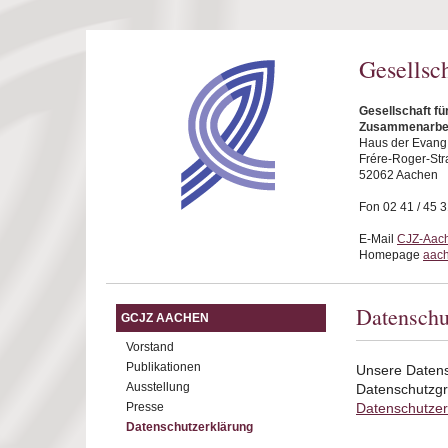
Direkt zum Inhalt
Gesellsc
Gesellschaft fü
Zusammenarbei
Haus der Evang.
Frére-Roger-Str
52062 Aachen
Fon 02 41 / 45 
E-Mail
CJZ-Aach
Homepage
aach
Datenschu
GCJZ AACHEN
Vorstand
Publikationen
Unsere Daten
Ausstellung
Datenschutzgr
Presse
Datenschutzer
Datenschutzerklärung