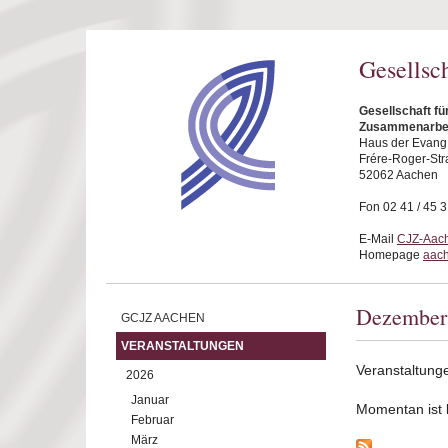
Direkt zum Inhalt
Gesellsc
Gesellschaft fü
Zusammenarbei
Haus der Evang.
Frére-Roger-Str
52062 Aachen
Fon 02 41 / 45 
E-Mail
CJZ-Aach
Homepage
aach
Dezember
GCJZ AACHEN
VERANSTALTUNGEN
Veranstaltun
2026
Januar
Momentan ist ke
Februar
März