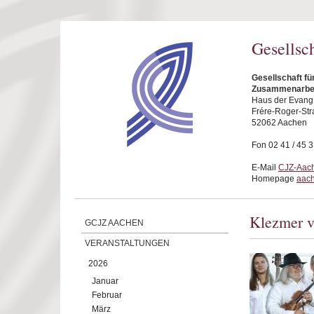
Direkt zum Inhalt
Gesellsc
Gesellschaft fü
Zusammenarbei
Haus der Evang.
Frére-Roger-Str
52062 Aachen
Fon 02 41 / 45 
E-Mail
CJZ-Aach
Homepage
aach
Klezmer v
GCJZ AACHEN
VERANSTALTUNGEN
2026
Januar
Februar
März