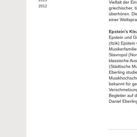
2013
Vielfalt der Ei
2012
griechischer, t
überhören. Die
einer Weltspra
Epstein's Kl
Epstein und Gi
(Itzik) Epstei
Musikerfamilie
Stavropol (Nor
klassische Aus
(Städtische M
Eberling studi
Musikhochschul
bekannt für ge
Verschmelzung 
Begleiter auf 
Daniel Eberlin