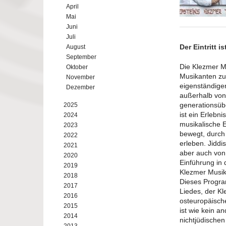
April
Mai
Juni
Juli
Der Eintritt ist
August
September
Die Klezmer Mu
Oktober
Musikanten zu 
November
eigenständige
Dezember
außerhalb von 
generationsübe
2025
ist ein Erlebn
2024
musikalische 
2023
bewegt, durch
2022
erleben. Jiddi
2021
aber auch von
2020
Einführung in 
2019
Klezmer Musik
2018
Dieses Progra
2017
Liedes, der Kl
2016
osteuropäisch
2015
ist wie kein 
2014
nichtjüdischen