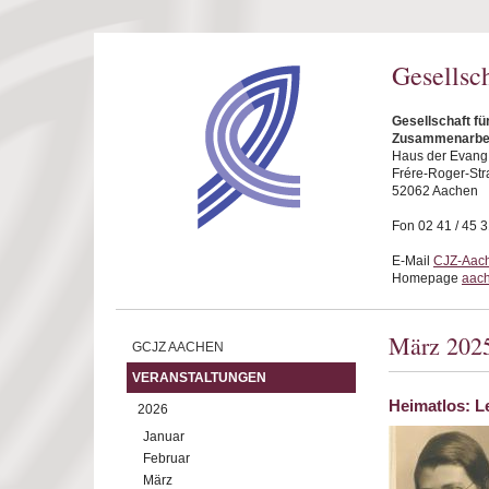
Direkt zum Inhalt
Gesellsc
Gesellschaft fü
Zusammenarbei
Haus der Evang.
Frére-Roger-Str
52062 Aachen
Fon 02 41 / 45 
E-Mail
CJZ-Aach
Homepage
aach
März 202
GCJZ AACHEN
VERANSTALTUNGEN
Heimatlos: L
2026
Januar
Februar
März