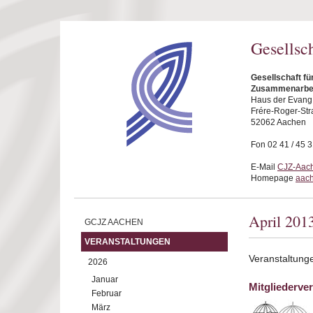
Direkt zum Inhalt
Gesellsc
Gesellschaft fü
Zusammenarbei
Haus der Evang.
Frére-Roger-Str
52062 Aachen
Fon 02 41 / 45 
E-Mail
CJZ-Aach
Homepage
aach
April 201
GCJZ AACHEN
VERANSTALTUNGEN
Veranstaltunge
2026
Januar
Mitgliederv
Februar
März