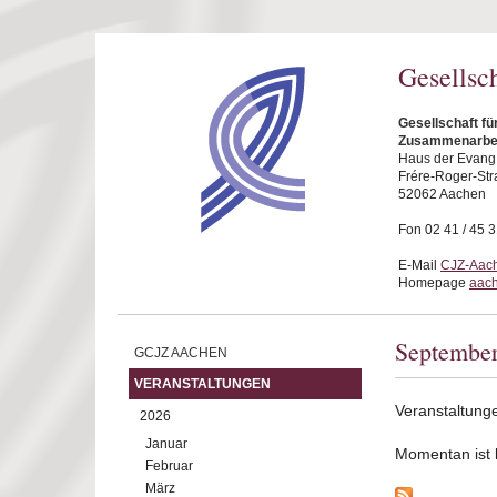
Direkt zum Inhalt
Gesellsc
Gesellschaft fü
Zusammenarbei
Haus der Evang.
Frére-Roger-Str
52062 Aachen
Fon 02 41 / 45 
E-Mail
CJZ-Aach
Homepage
aach
Septembe
GCJZ AACHEN
VERANSTALTUNGEN
Veranstaltung
2026
Januar
Momentan ist ke
Februar
März