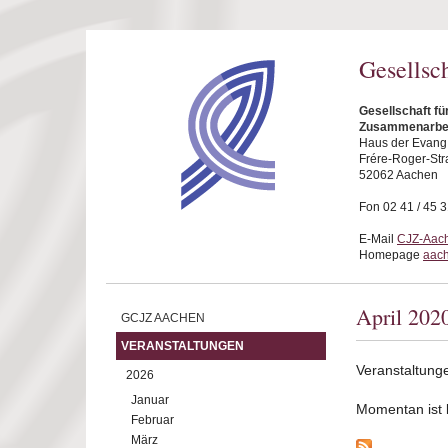
Direkt zum Inhalt
Gesellsc
Gesellschaft fü
Zusammenarbei
Haus der Evang.
Frére-Roger-Str
52062 Aachen
Fon 02 41 / 45 
E-Mail
CJZ-Aach
Homepage
aach
April 202
GCJZ AACHEN
VERANSTALTUNGEN
Veranstaltunge
2026
Januar
Momentan ist ke
Februar
März