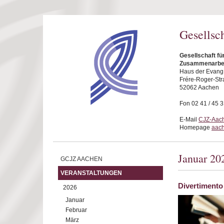
Direkt zum Inhalt
Gesellsc
Gesellschaft fü
Zusammenarbei
Haus der Evang.
Frére-Roger-Str
52062 Aachen
Fon 02 41 / 45 
E-Mail
CJZ-Aach
Homepage
aach
Januar 20
GCJZ AACHEN
VERANSTALTUNGEN
Divertimento
2026
Januar
Februar
März