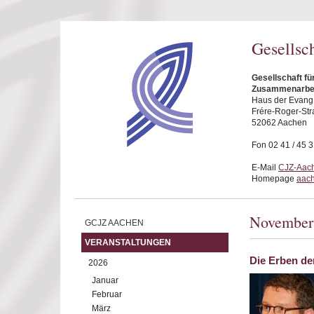
Direkt zum Inhalt
Gesellsc
Gesellschaft fü
Zusammenarbei
Haus der Evang.
Frére-Roger-Str
52062 Aachen
Fon 02 41 / 45 
E-Mail
CJZ-Aach
Homepage
aach
November
GCJZ AACHEN
VERANSTALTUNGEN
Die Erben de
2026
Januar
Februar
März